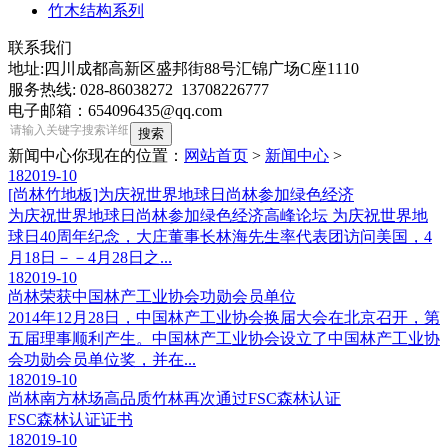
竹木结构系列
联系我们
地址:四川成都高新区盛邦街88号汇锦广场C座1110
服务热线: 028-86038272 13708226777
电子邮箱：654096435@qq.com
新闻中心
你现在的位置：
网站首页
>
新闻中心
>
18
2019-10
[尚林竹地板]为庆祝世界地球日尚林参加绿色经济
为庆祝世界地球日尚林参加绿色经济高峰论坛 为庆祝世界地
球日40周年纪念，大庄董事长林海先生率代表团访问美国，4
月18日－－4月28日之...
18
2019-10
尚林荣获中国林产工业协会功勋会员单位
2014年12月28日，中国林产工业协会换届大会在北京召开，第
五届理事顺利产生。中国林产工业协会设立了中国林产工业协
会功勋会员单位奖，并在...
18
2019-10
尚林南方林场高品质竹林再次通过FSC森林认证
FSC森林认证证书
18
2019-10