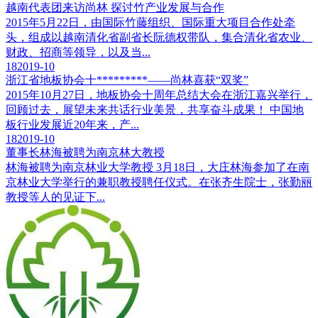
越南代表团来访尚林 探讨竹产业发展与合作
2015年5月22日，由国际竹藤组织、国际重大项目合作处牵
头，组成以越南清化省副省长阮德权带队，集合清化省农业、
财政、招商等领导，以及当...
18
2019-10
浙江省地板协会十*********——尚林喜获“双奖”
2015年10月27日，地板协会十周年总结大会在浙江嘉兴举行，
回顾过去，展望未来共话行业美景，共享奋斗成果！ 中国地
板行业发展近20年来，产...
18
2019-10
董事长林海被聘为南京林大教授
林海被聘为南京林业大学教授 3月18日，大庄林海参加了在南
京林业大学举行的兼职教授聘任仪式。在张齐生院士，张勤丽
教授等人的见证下...